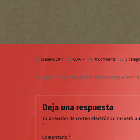
12 mayo, 2014
CDMFP
0 Comments
0 catego
10265324_631879536901615_5262922938340935215
Deja una respuesta
Tu dirección de correo electrónico no será pu
*
Comentario
*