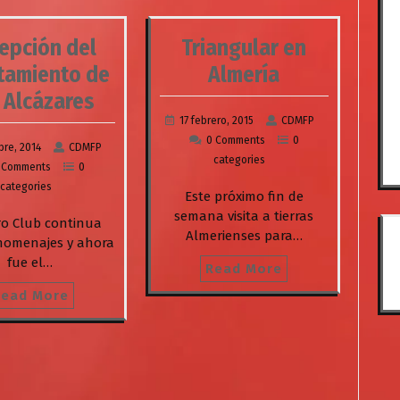
epción del
Triangular en
tamiento de
Almería
 Alcázares
17 febrero, 2015
CDMFP
0 Comments
0
bre, 2014
CDMFP
categories
 Comments
0
categories
Este próximo fin de
semana visita a tierras
o Club continua
Almerienses para…
homenajes y ahora
fue el…
Read More
Read More