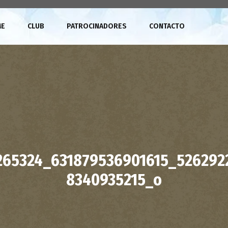
ME
CLUB
PATROCINADORES
CONTACTO
265324_631879536901615_526292
8340935215_o