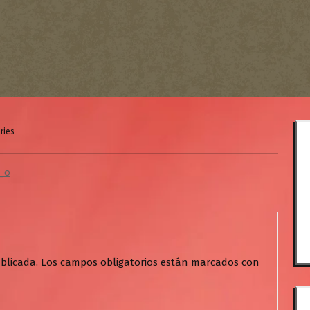
ries
_o
blicada.
Los campos obligatorios están marcados con