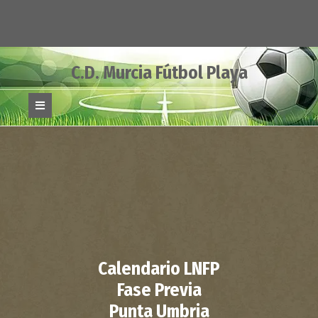
Skip
to
content
C.D. Murcia Fútbol Playa
Open
Button
Calendario LNFP
Fase Previa
Punta Umbria